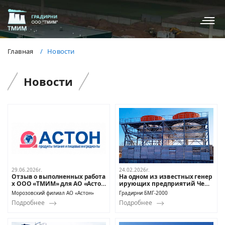
Главная
Новости
Новости
29.06.2026г.
24.02.2026г.
Отзыв о выполненных работа
На одном из известных генер
х ООО «ТМИМ» для АО «Асто
ирующих предприятий Челя
н»
бинской области, успешно за
Морозовский филиал АО «Астон»
Градирни БМГ-2000
вершены шеф-монтажные ра
Подробнее
Подробнее
боты высокотехнологичной 2-
х секционной градирни БМГ-
2000 производства ООО «ТМ